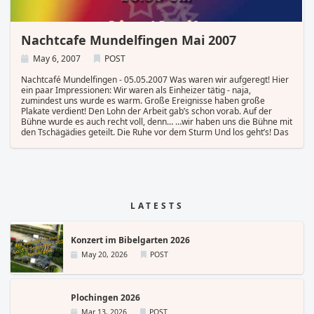
Nachtcafe Mundelfingen Mai 2007
May 6, 2007
POST
Nachtcafé Mundelfingen - 05.05.2007 Was waren wir aufgeregt! Hier
ein paar Impressionen: Wir waren als Einheizer tätig - naja,
zumindest uns wurde es warm. Große Ereignisse haben große
Plakate verdient! Den Lohn der Arbeit gab’s schon vorab. Auf der
Bühne wurde es auch recht voll, denn… …wir haben uns die Bühne mit
den Tschägädies geteilt. Die Ruhe vor dem Sturm Und los geht’s! Das
hättet Ihr hören sollen - das Intro zu Locomotive Breath - perfekt! Von
Laserstrahlen erhellt - feuchte Hände gab es da nicht! Die Jungs in
bestechender Form… …und immer im Takt. Was so ein bisschen
Werbung in eigener Sache hergibt! Die da oben machen Krach… …und
Hans Glücklich sorgt für den guten Sound und für begeisterte
Musiker. Nächstes Mal leihen wir uns die Licht und Effektshow von
LATESTS
Pink Floyd… Die internationale Presse kennt nun auch den Namen
NoAm - wenn auch falsch geschrieben. Aber jeder fängt mal klein an.
Konzert im Bibelgarten 2026
May 20, 2026
POST
Plochingen 2026
Mar 13, 2026
POST