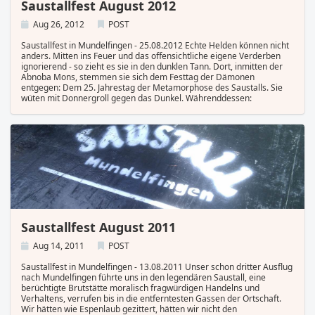
Saustallfest August 2012
Aug 26, 2012
POST
Saustallfest in Mundelfingen - 25.08.2012 Echte Helden können nicht
anders. Mitten ins Feuer und das offensichtliche eigene Verderben
ignorierend - so zieht es sie in den dunklen Tann. Dort, inmitten der
Abnoba Mons, stemmen sie sich dem Festtag der Dämonen
entgegen: Dem 25. Jahrestag der Metamorphose des Saustalls. Sie
wüten mit Donnergroll gegen das Dunkel. Währenddessen:
Sonnenschein und Regensturm, legendäres Feuerwerk (mit
Reisebus), Essen und Trinken für Könige. Echte Helden irren nicht und
vergessen nicht. Hebt die Krüge und lobpreiset Mundelfingen, Hort
des Lichts in schwarzer Nacht. Vielen Dank an die Mundelfinger und
alle Zugereisten, es war mal wieder ein großer Spaß, wenn auch ein
zeitweilig feuchter.
Saustallfest August 2011
Aug 14, 2011
POST
Saustallfest in Mundelfingen - 13.08.2011 Unser schon dritter Ausflug
nach Mundelfingen führte uns in den legendären Saustall, eine
berüchtigte Brutstätte moralisch fragwürdigen Handelns und
Verhaltens, verrufen bis in die entferntesten Gassen der Ortschaft.
Wir hätten wie Espenlaub gezittert, hätten wir nicht den